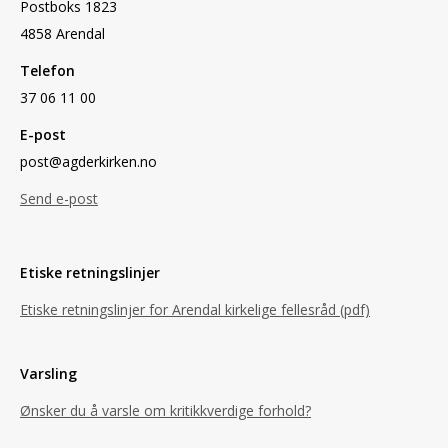
Postboks 1823
4858 Arendal
Telefon
37 06 11 00
E-post
post@agderkirken.no
Send e-post
Etiske retningslinjer
Etiske retningslinjer for Arendal kirkelige fellesråd (pdf)
Varsling
Ønsker du å varsle om kritikkverdige forhold?