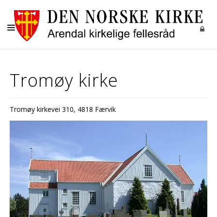
FELLESRÅDET
Tromøy kirke
KIRKENE
KIRKELIGE HANDLINGER
Tromøy kirkevei 310, 4818 Færvik
MENIGHETENE
GRAVPLASSMYNDIGHETEN
OM OSS